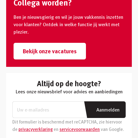
Collega worden?
Ben je nieuwsgierig en wil je jouw vakkennis inzetten
voor klanten? Ontdek in welke functie jij werkt met
plezier.
Bekijk onze vacatures
Altijd op de hoogte?
Lees onze nieuwsbrief voor advies en aanbiedingen
Aanmelden
Dit formulier is beschermd met reCAPTCHA, zie hiervoor
de
privacyverklaring
en
servicevoorwaarden
van Google.