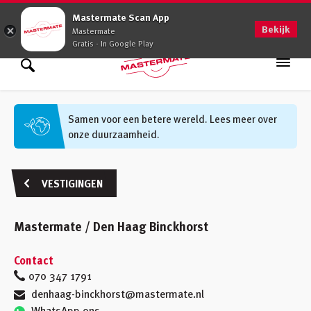
0900 - 0509
Mastermate Scan App
Bekijk
Mastermate
Gratis - In Google Play
Assortiment
Zoek binnen assortiment
Samen voor een betere wereld. Lees meer over
onze duurzaamheid.
Oplossingen
Zoek informatie
Advies op maat
VESTIGINGEN
Vakkennis
Mastermate / Den Haag Binckhorst
Werken bij
Contact
Vestigingen
(48)
070 347 1791
denhaag-binckhorst@mastermate.nl
Klantenservice
WhatsApp ons