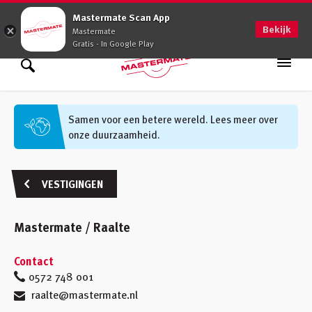
0900 - 0509
Mastermate Scan App
Bekijk
Mastermate
Gratis - In Google Play
Assortiment
Zoek binnen assortiment
Samen voor een betere wereld. Lees meer over
onze duurzaamheid.
Oplossingen
Zoek informatie
Advies op maat
VESTIGINGEN
Vakkennis
Mastermate / Raalte
Werken bij
Contact
Vestigingen
(48)
0572 748 001
raalte@mastermate.nl
Klantenservice