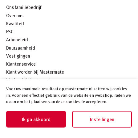
Ons familiebedrijf
Over ons
Kwaliteit
FSC
Arbobeleid
Duurzaamheid
Vestigingen
Klantenservice
Klant worden bij Mastermate
Werken bij Mastermate
Meer
Voor uw maximale resultaat op mastermate.nl zetten wij cookies
in. Voor een effectief gebruik van de website en webshop, raden we
u aan om het plaatsen van deze cookies te accepteren.
Ik ga akkoord
Instellingen
©
2026
Mastermate