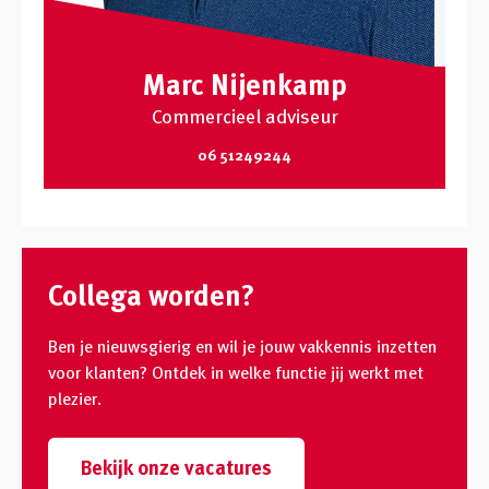
Marc Nijenkamp
Commercieel adviseur
06 51249244
Collega worden?
Ben je nieuwsgierig en wil je jouw vakkennis inzetten
voor klanten? Ontdek in welke functie jij werkt met
plezier.
Bekijk onze vacatures