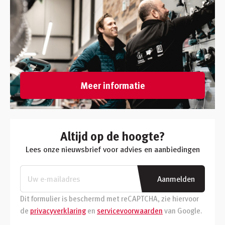
Meer informatie
Altijd op de hoogte?
Lees onze nieuwsbrief voor advies en aanbiedingen
Aanmelden
Dit formulier is beschermd met reCAPTCHA, zie hiervoor
de
privacyverklaring
en
servicevoorwaarden
van Google.