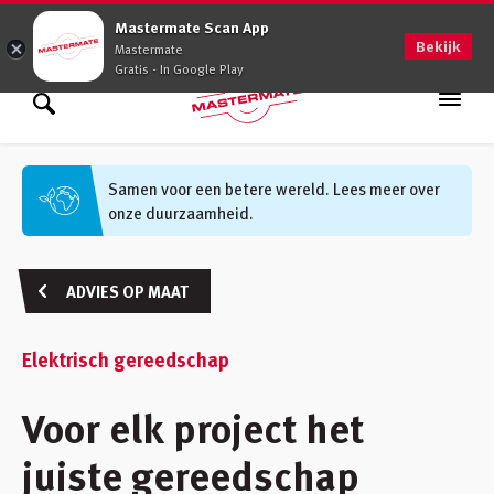
0900 - 0509
Mastermate Scan App
Bekijk
Mastermate
Gratis - In Google Play
Assortiment
Zoek binnen assortiment
Samen voor een betere wereld. Lees meer over
onze duurzaamheid.
Oplossingen
Zoek informatie
Advies op maat
ADVIES OP MAAT
Vakkennis
Elektrisch gereedschap
Werken bij
Voor elk project het
Vestigingen
(48)
juiste gereedschap
Klantenservice