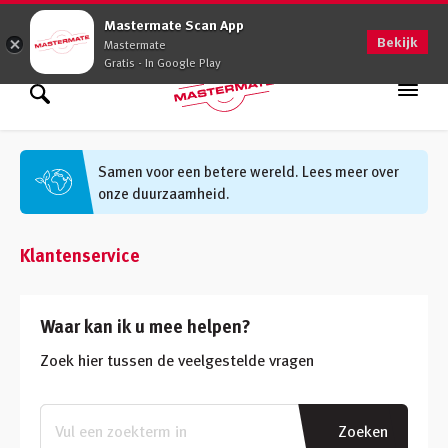
0900 - 0509
Mastermate Scan App
Bekijk
Mastermate
Gratis - In Google Play
Assortiment
Zoek binnen assortiment
Samen voor een betere wereld. Lees meer over
onze duurzaamheid.
Oplossingen
Zoek informatie
Advies op maat
Klantenservice
Vakkennis
Waar kan ik u mee helpen?
Werken bij
Zoek hier tussen de veelgestelde vragen
Vestigingen
(48)
Klantenservice
Zoeken