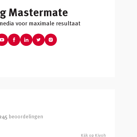
lg Mastermate
 media voor maximale resultaat
245
beoordelingen
Kijk op Kiyoh