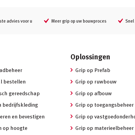
ste advies voor u
Meer grip op uw bouwproces
Snel 
Oplossingen
aadbeheer
Grip op Prefab
l bestellen
Grip op ruwbouw
isch gereedschap
Grip op afbouw
 bedrijfskleding
Grip op toegangsbeheer
eren en bevestigen
Grip op vastgoedonderh
 op hoogte
Grip op materieelbeheer