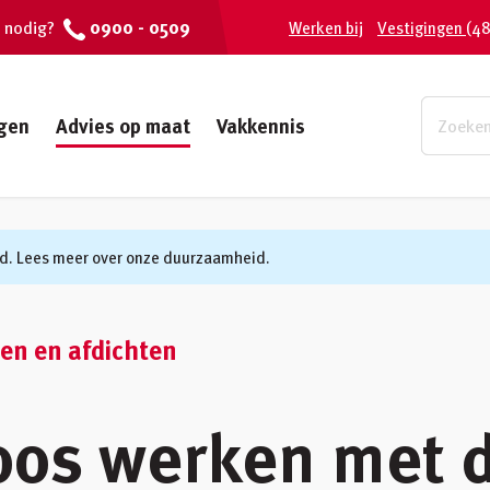
0900 - 0509
 nodig?
Werken bij
Vestigingen
(48
gen
Advies op maat
Vakkennis
d. Lees meer over onze duurzaamheid.
en en afdichten
oos werken met 