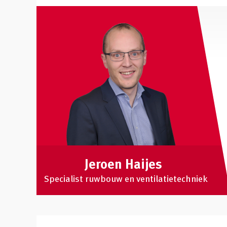
Jeroen Haijes
Specialist ruwbouw en ventilatietechniek