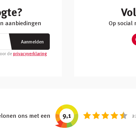
ogte?
Vo
 en aanbiedingen
Op social
Aanmelden
voor de
privacyverklaring
9,1
lonen ons met een
2