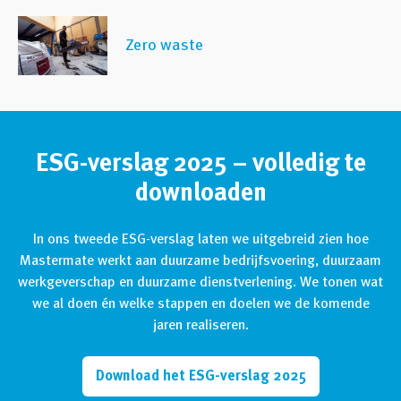
Zero waste
ESG-verslag 2025 – volledig te
downloaden
In ons tweede ESG-verslag laten we uitgebreid zien hoe
Mastermate werkt aan duurzame bedrijfsvoering, duurzaam
werkgeverschap en duurzame dienstverlening. We tonen wat
we al doen én welke stappen en doelen we de komende
jaren realiseren.
Download het ESG-verslag 2025