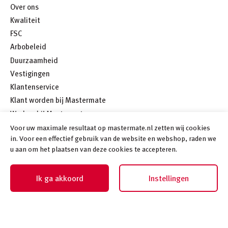
Over ons
Kwaliteit
FSC
Arbobeleid
Duurzaamheid
Vestigingen
Klantenservice
Klant worden bij Mastermate
Werken bij Mastermate
Meer
Voor uw maximale resultaat op mastermate.nl zetten wij cookies
in. Voor een effectief gebruik van de website en webshop, raden we
u aan om het plaatsen van deze cookies te accepteren.
Ik ga akkoord
Instellingen
©
2026
Mastermate
Algemene voorwaarden
Privacybeleid