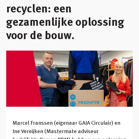
recyclen: een
Inloggen
gezamenlijke oplossing
Winkelmandje
voor de bouw.
Klant worden
Marcel Franssen (eigenaar GAIA Circulair) en
Ine Vereijken (Mastermate adviseur