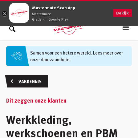
0900 - 0509
Mastermate Scan App
Bekijk
Mastermate
Gratis - In Google Play
Assortiment
Zoek binnen assortiment
Samen voor een betere wereld. Lees meer over
onze duurzaamheid.
Oplossingen
Zoek informatie
Advies op maat
VAKKENNIS
Vakkennis
Dit zeggen onze klanten
Werken bij
Werkkleding,
Vestigingen
(48)
werkschoenen en PBM
Klantenservice