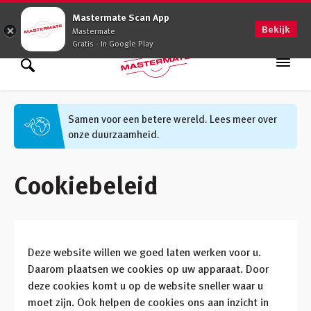
0900 - 0509
Mastermate Scan App
Bekijk
Mastermate
Gratis - In Google Play
Assortiment
Zoek binnen assortiment
Samen voor een betere wereld. Lees meer over
onze duurzaamheid.
Oplossingen
Zoek informatie
Advies op maat
Cookiebeleid
Vakkennis
Werken bij
Deze website willen we goed laten werken voor u.
Vestigingen
(48)
Daarom plaatsen we cookies op uw apparaat. Door
deze cookies komt u op de website sneller waar u
Klantenservice
moet zijn. Ook helpen de cookies ons aan inzicht in