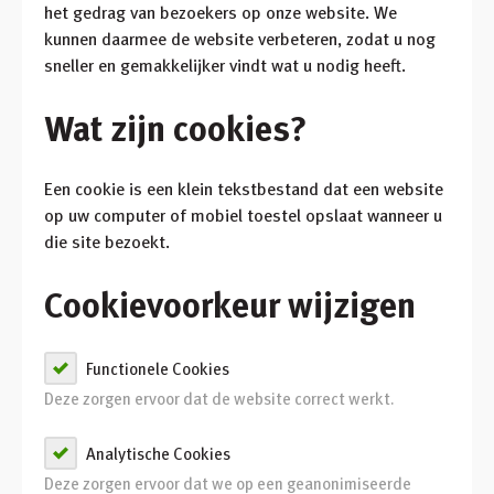
het gedrag van bezoekers op onze website. We
Inloggen
kunnen daarmee de website verbeteren, zodat u nog
Winkelmandje
sneller en gemakkelijker vindt wat u nodig heeft.
Wat zijn cookies?
Klant worden
Een cookie is een klein tekstbestand dat een website
op uw computer of mobiel toestel opslaat wanneer u
die site bezoekt.
Cookievoorkeur wijzigen
Functionele Cookies
Deze zorgen ervoor dat de website correct werkt.
Analytische Cookies
Deze zorgen ervoor dat we op een geanonimiseerde