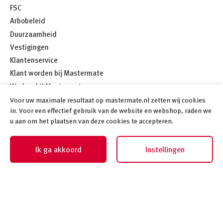
FSC
Arbobeleid
Duurzaamheid
Vestigingen
Klantenservice
Klant worden bij Mastermate
Werken bij Mastermate
Meer
Voor uw maximale resultaat op mastermate.nl zetten wij cookies
in. Voor een effectief gebruik van de website en webshop, raden we
u aan om het plaatsen van deze cookies te accepteren.
Ik ga akkoord
Instellingen
©
2026
Mastermate
Algemene voorwaarden
Privacybeleid
Disclaimer
Cookiebeleid