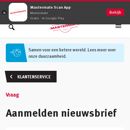
0900 - 0509
Mastermate Scan App
Bekijk
Mastermate
Gratis - In Google Play
Assortiment
Zoek binnen assortiment
Samen voor een betere wereld. Lees meer over
onze duurzaamheid.
Oplossingen
Zoek informatie
Advies op maat
KLANTENSERVICE
Vakkennis
Vraag
Werken bij
Aanmelden nieuwsbrief
Vestigingen
(48)
Klantenservice