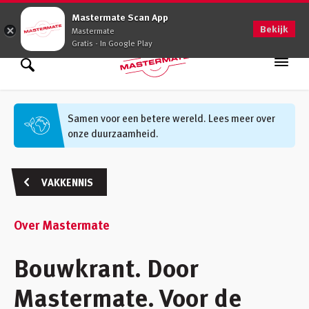
0900 - 0509
Mastermate Scan App
Bekijk
Mastermate
Gratis - In Google Play
Assortiment
Zoek binnen assortiment
Samen voor een betere wereld. Lees meer over
onze duurzaamheid.
Oplossingen
Zoek informatie
Advies op maat
VAKKENNIS
Vakkennis
Over Mastermate
Werken bij
Bouwkrant. Door
Vestigingen
(48)
Mastermate. Voor de
Klantenservice