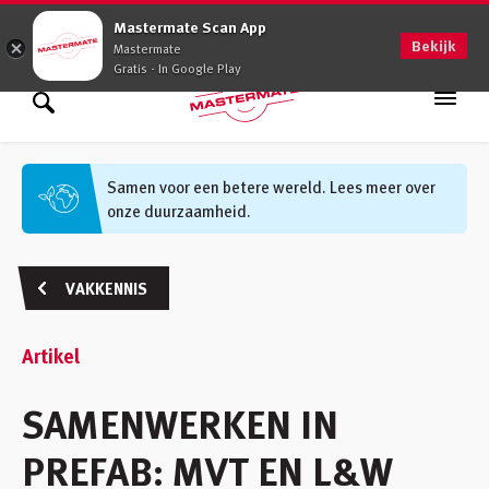
0900 - 0509
Mastermate Scan App
Bekijk
Mastermate
Gratis - In Google Play
Assortiment
Zoek binnen assortiment
Samen voor een betere wereld. Lees meer over
onze duurzaamheid.
Oplossingen
Zoek informatie
Advies op maat
VAKKENNIS
Vakkennis
Artikel
Werken bij
SAMENWERKEN IN
Vestigingen
(48)
PREFAB: MVT EN L&W
Klantenservice