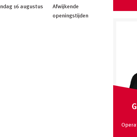
zondag 16 augustus
Afwijkende
openingstijden
G
Operat