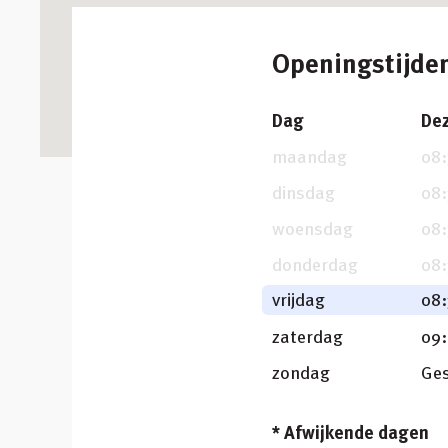
Openingstijde
Dag
De
maandag
08:
dinsdag
08:
woensdag
08:
donderdag
08:
vrijdag
08:
zaterdag
09
zondag
Ges
* Afwijkende dagen