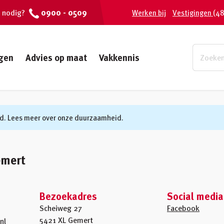
0900 - 0509
 nodig?
Werken bij
Vestigingen
(48
gen
Advies op maat
Vakkennis
d. Lees meer over onze duurzaamheid.
emert
Bezoekadres
Social media
Scheiweg 27
Facebook
5421 XL Gemert
nl