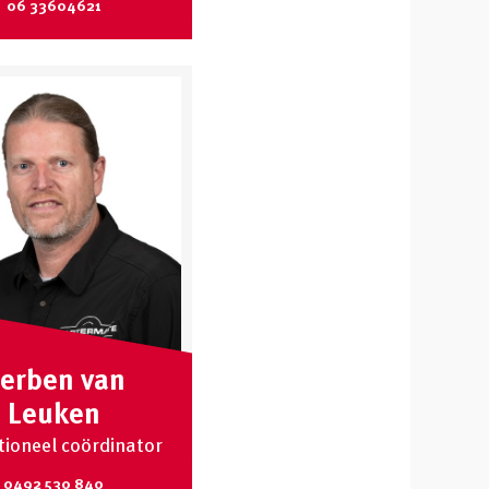
06 33604621
erben van
Leuken
ioneel coördinator
0492 530 840