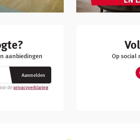
ogte?
Vo
 en aanbiedingen
Op social
Aanmelden
voor de
privacyverklaring