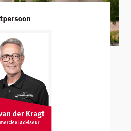
ctpersoon
van der Kragt
ercieel adviseur