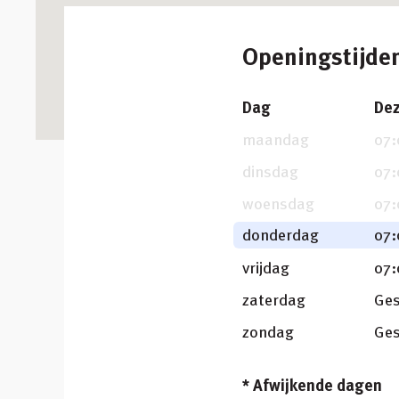
Openingstijde
Dag
De
maandag
07:
dinsdag
07:
woensdag
07:
donderdag
07:
vrijdag
07:
zaterdag
Ges
zondag
Ges
* Afwijkende dagen