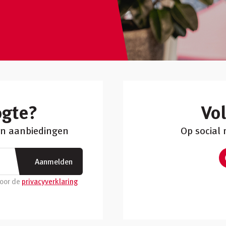
ogte?
Vo
 en aanbiedingen
Op social
Aanmelden
voor de
privacyverklaring