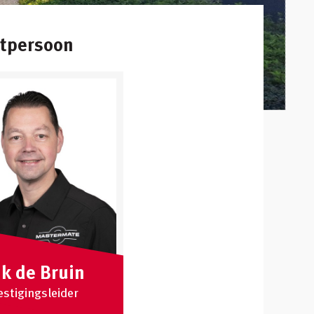
ctpersoon
ik de Bruin
estigingsleider