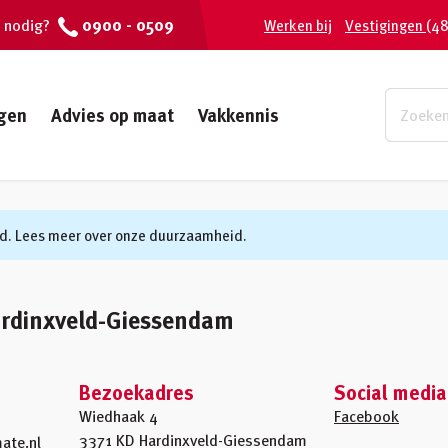
0900 - 0509
 nodig?
Werken bij
Vestigingen
(48
gen
Advies op maat
Vakkennis
d. Lees meer over onze duurzaamheid.
rdinxveld-Giessendam
Bezoekadres
Social media
Wiedhaak 4
Facebook
3371 KD Hardinxveld-Giessendam
ate.nl