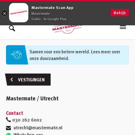
0900 - 0509
Mastermate Scan App
Bekijk
Mastermate
Gratis - In Google Play
Assortiment
Zoek binnen assortiment
Samen voor een betere wereld. Lees meer over
onze duurzaamheid.
Oplossingen
Zoek informatie
Advies op maat
VESTIGINGEN
Vakkennis
Mastermate / Utrecht
Werken bij
Contact
Vestigingen
(48)
030 262 6002
utrecht@mastermate.nl
Klantenservice
WhatsApp ons