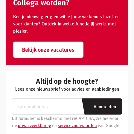
Collega worden?
Ben je nieuwsgierig en wil je jouw vakkennis inzetten
voor klanten? Ontdek in welke functie jij werkt met
plezier.
Bekijk onze vacatures
Altijd op de hoogte?
Lees onze nieuwsbrief voor advies en aanbiedingen
Aanmelden
Dit formulier is beschermd met reCAPTCHA, zie hiervoor
de
privacyverklaring
en
servicevoorwaarden
van Google.