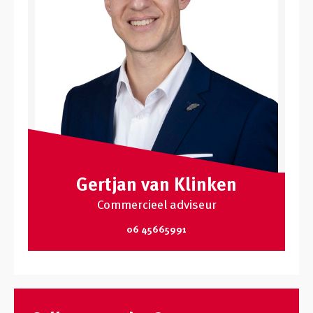
Gertjan van Klinken
Commercieel adviseur
06 45665991