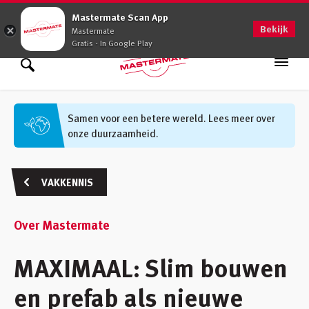
0900 - 0509
Mastermate Scan App
Bekijk
Mastermate
Gratis - In Google Play
Assortiment
Zoek binnen assortiment
Samen voor een betere wereld. Lees meer over
onze duurzaamheid.
Oplossingen
Zoek informatie
Advies op maat
VAKKENNIS
Vakkennis
Over Mastermate
Werken bij
MAXIMAAL: Slim bouwen
Vestigingen
(48)
en prefab als nieuwe
Klantenservice