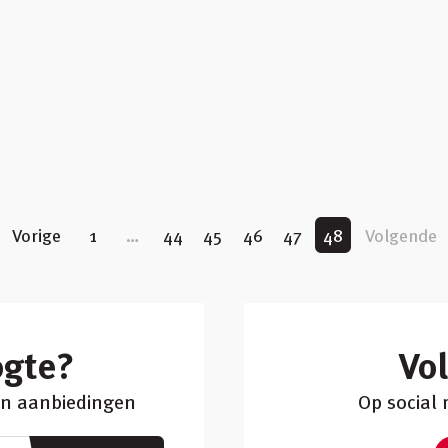
Vorige
1
…
44
45
46
47
48
Volgende
ogte?
Vo
 en aanbiedingen
Op social