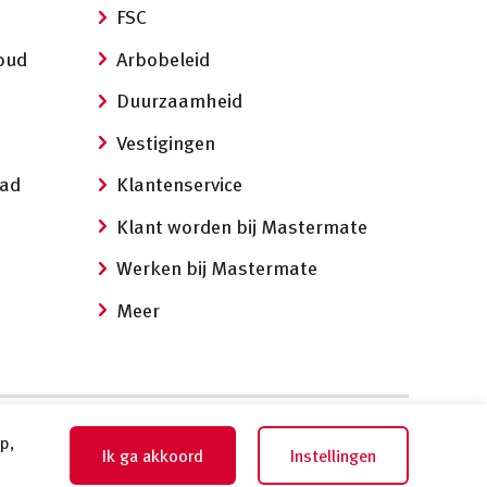
FSC
oud
Arbobeleid
Duurzaamheid
Vestigingen
aad
Klantenservice
Klant worden bij Mastermate
Werken bij Mastermate
Meer
p,
Ik ga akkoord
Instellingen