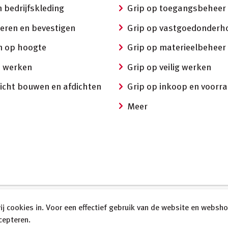
 bedrijfskleding
Grip op toegangsbeheer
eren en bevestigen
Grip op vastgoedonderh
 op hoogte
Grip op materieelbeheer
ij werken
Grip op veilig werken
icht bouwen en afdichten
Grip op inkoop en voorr
Meer
j cookies in. Voor een effectief gebruik van de website en websho
Privacybeleid
Disclaimer
Cookiebeleid
cepteren.