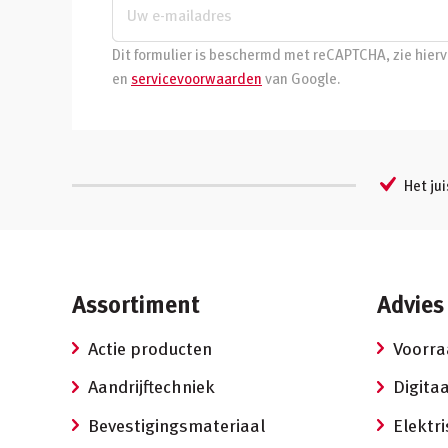
Dit formulier is beschermd met reCAPTCHA, zie hier
en
servicevoorwaarden
van Google.
Het jui
Assortiment
Advies
Actie producten
Voorr
Aandrijftechniek
Digitaa
Bevestigingsmateriaal
Elektr