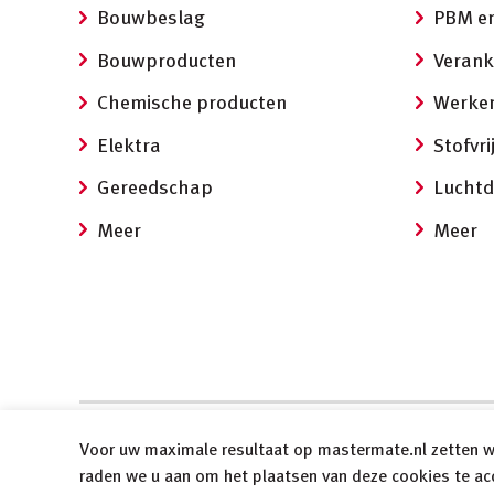
Bouwbeslag
PBM en
Bouwproducten
Verank
Chemische producten
Werken
Elektra
Stofvr
Gereedschap
Luchtd
Meer
Meer
Voor uw maximale resultaat op mastermate.nl zetten wi
©
2026
Mastermate
Algemene voorwaarden
raden we u aan om het plaatsen van deze cookies te ac